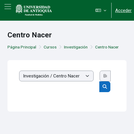
Salta al contenido principal
Panel lateral
Acceder
Centro Nacer
Página Principal
Cursos
Investigación
Centro Nacer
Buscar cur
Categorías
Buscar cursos