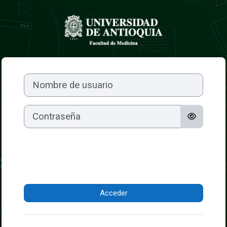
Salta al contenido principal
Entrar a Teleduc
Nombre de usuario
Contraseña
Acceder