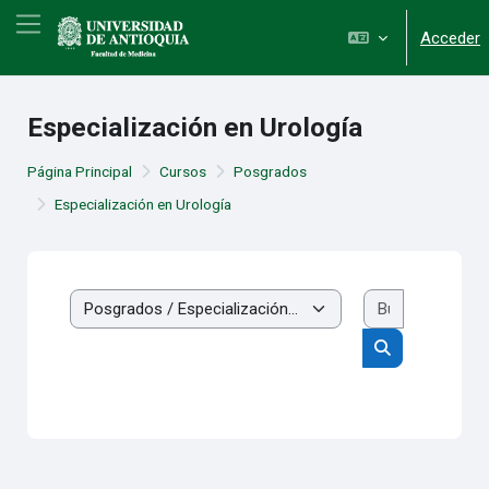
Salta al contenido principal
Panel lateral
Acceder
Especialización en Urología
Página Principal
Cursos
Posgrados
Especialización en Urología
Buscar cur
Categorías
Buscar cursos