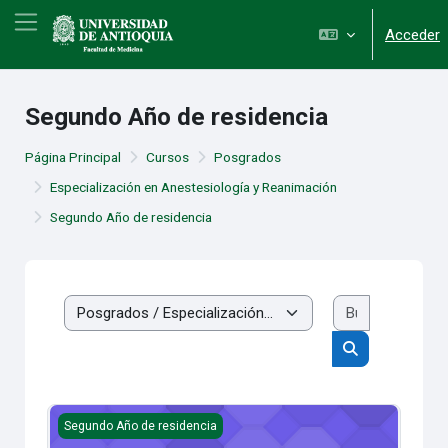
Salta al contenido principal
Panel lateral
Acceder
Segundo Año de residencia
Página Principal
Cursos
Posgrados
Especialización en Anestesiología y Reanimación
Segundo Año de residencia
Buscar cur
Categorías
Buscar cursos
Manejo Avanzado de la Vía Área
Segundo Año de residencia