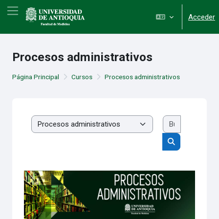
Salta al contenido principal
Panel lateral
Acceder
Procesos administrativos
Página Principal
Cursos
Procesos administrativos
Buscar cur
Categorías
Buscar cursos