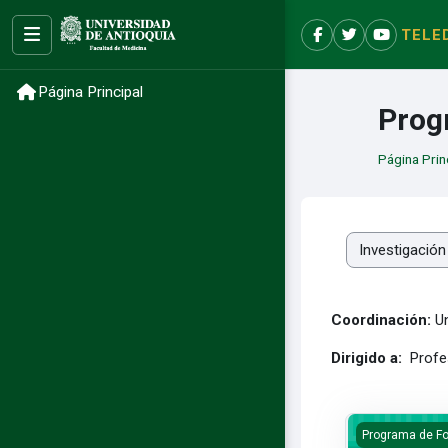
Salta al contenido principal
TELE
Ocultar menú
Facebook
X
YouTube
Página Principal
Prog
Página Prin
Categorías
Coordinación:
Un
Dirigido a:
Profes
Estadística B
Programa de Fo