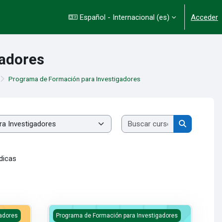
Español - Internacional ‎(es)‎
Acceder
gadores
Programa de Formación para Investigadores
Buscar cursos
Buscar cur
édicas
iológica
Registro de Producción Académica en Plataformas 
adores
Programa de Formación para Investigadores