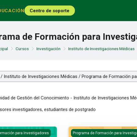
DUCACIÓN
Centro de soporte
rama de Formación para Investi
cipal
Cursos
Investigación
Instituto de Investigaciones Médicas
idad de Gestión del Conocimiento - Instituto de Investigaciones M
ores investigadores, estudiantes de postgrado
ásica para Investigadores
Métodos de Investigación Epidem
rmación para Investigadores
Programa de Formación para Investig