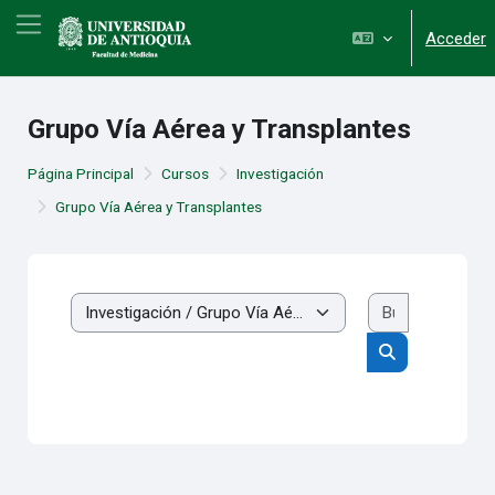
Salta al contenido principal
Panel lateral
Acceder
Grupo Vía Aérea y Transplantes
Página Principal
Cursos
Investigación
Grupo Vía Aérea y Transplantes
Buscar cur
Categorías
Buscar cursos