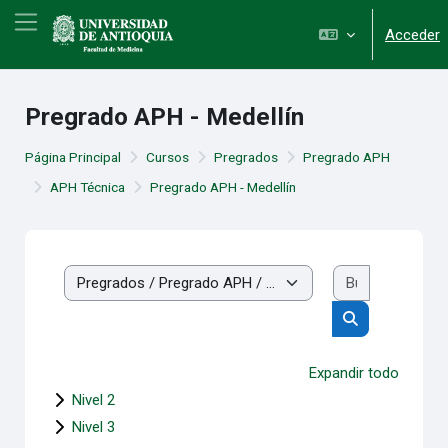
Salta al contenido principal
Panel lateral
Acceder
Pregrado APH - Medellín
Página Principal
Cursos
Pregrados
Pregrado APH
APH Técnica
Pregrado APH - Medellín
Buscar cur
Categorías
Buscar cursos
Expandir todo
Nivel 2
Nivel 3