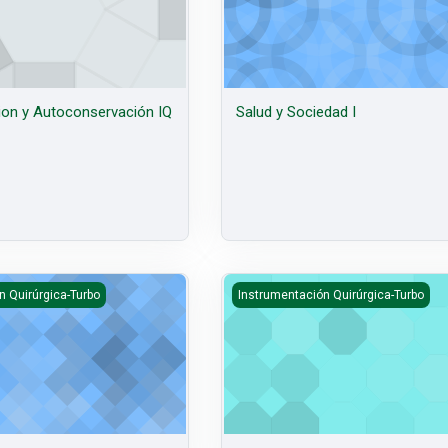
ion y Autoconservación IQ
Salud y Sociedad I
talario
Informática en Salud IQ - Turbo
n Quirúrgica-Turbo
Instrumentación Quirúrgica-Turbo