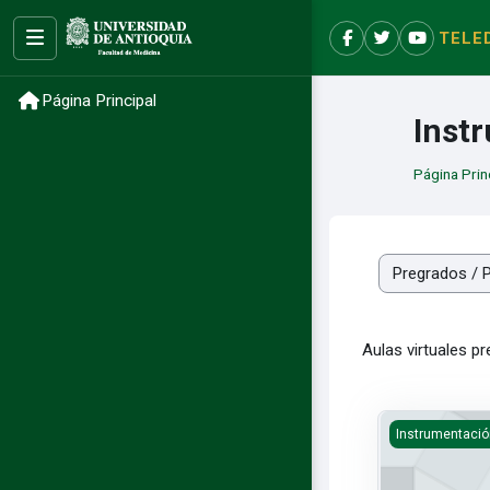
Salta al contenido principal
TELE
Ocultar menú
Facebook
X
YouTube
Página Principal
Inst
Página Prin
Categorías
Aulas virtuales p
Autorregulaci
Instrumentació