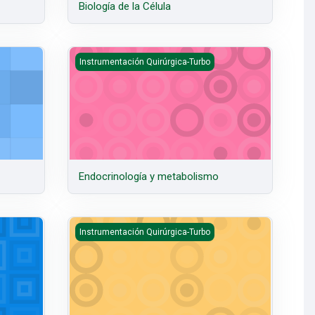
Biología de la Célula
Endocrinología y metabolismo
Instrumentación Quirúrgica-Turbo
Endocrinología y metabolismo
Gastroenterología y Nutrición
Instrumentación Quirúrgica-Turbo