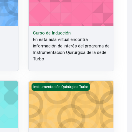
Curso de Inducción
En esta aula virtual encontrá
información de interés del programa de
Instrumentación Quirúrgica de la sede
Turbo
Biología de la Célula
Instrumentación Quirúrgica-Turbo