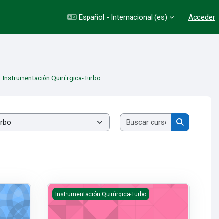
Español - Internacional ‎(es)‎
Acceder
Instrumentación Quirúrgica-Turbo
Buscar cursos
Buscar cur
Curso de Inducción
Instrumentación Quirúrgica-Turbo