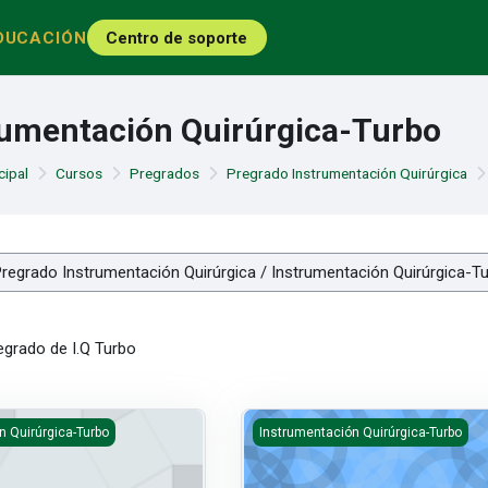
DUCACIÓN
Centro de soporte
rumentación Quirúrgica-Turbo
cipal
Cursos
Pregrados
Pregrado Instrumentación Quirúrgica
regrado de I.Q Turbo
on y Autoconservación IQ Turbo
Salud y Sociedad I
n Quirúrgica-Turbo
Instrumentación Quirúrgica-Turbo