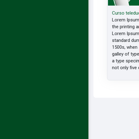
Curso teledu
Lorem Ipsum 
the printing a
Lorem Ipsum 
standard dum
1500s, when 
galley of typ
a type specim
not only five