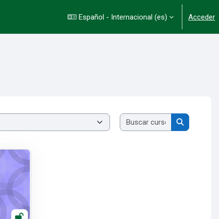
Español - Internacional ‎(es)‎
Acceder
Buscar cursos
Buscar cur
d: cuido y me cuido.