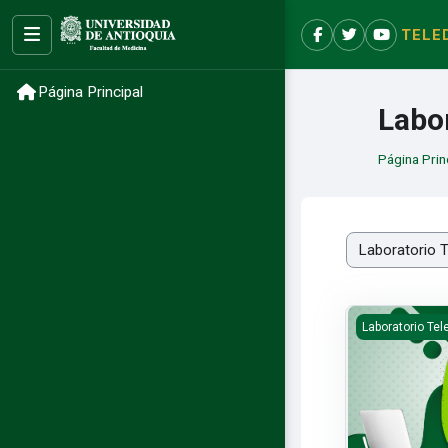
Salta al contenido principal
TELE
Ocultar menú
Facebook
X
YouTube
Página Principal
Labo
Página Prin
Categorías
Curso teleduc
Laboratorio Te