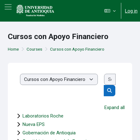
Skip to main content
Side panel
Log in
Cursos con Apoyo Financiero
Home
Courses
Cursos con Apoyo Financiero
Search cou
Course categories
Search course
Expand all
Laboratorios Roche
Nueva EPS
Gobernación de Antioquia