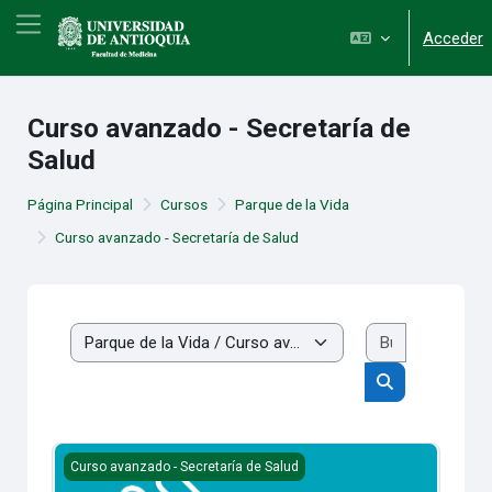
Salta al contenido principal
Panel lateral
Acceder
Curso avanzado - Secretaría de
Salud
Página Principal
Cursos
Parque de la Vida
Curso avanzado - Secretaría de Salud
Buscar cur
Categorías
Buscar cursos
Educación Sanitaria: La norma no es como la pintan
Curso avanzado - Secretaría de Salud