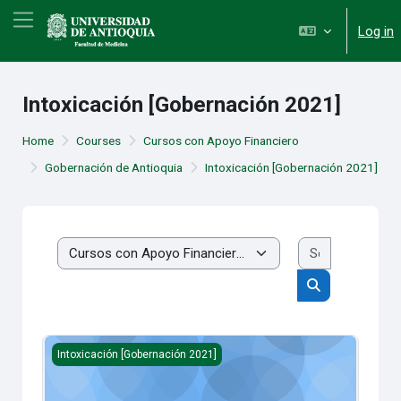
Skip to main content
Side panel
Log in
Intoxicación [Gobernación 2021]
Home
Courses
Cursos con Apoyo Financiero
Gobernación de Antioquia
Intoxicación [Gobernación 2021]
Search cou
Course categories
Search course
Entrenamiento sobre el impacto en salud de las sustancias
Intoxicación [Gobernación 2021]