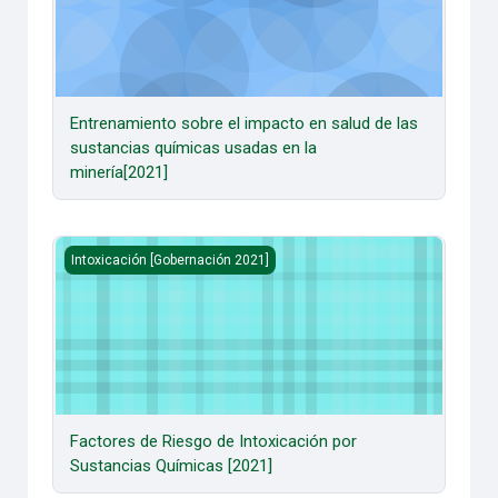
Entrenamiento sobre el impacto en salud de las
sustancias químicas usadas en la
minería[2021]
Factores de Riesgo de Intoxicación por Sustancias Química
Intoxicación [Gobernación 2021]
Factores de Riesgo de Intoxicación por
Sustancias Químicas [2021]