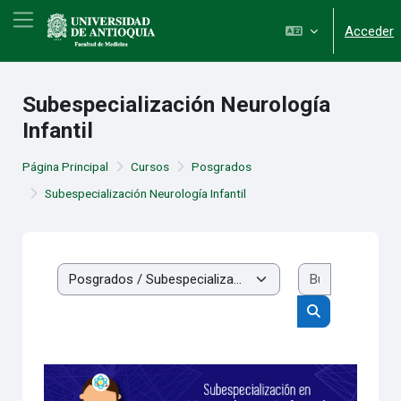
Salta al contenido principal
Panel lateral
Acceder
Subespecialización Neurología
Infantil
Página Principal
Cursos
Posgrados
Subespecialización Neurología Infantil
Buscar cur
Categorías
Buscar cursos