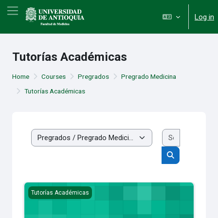
Skip to main content
Side panel
Log in
Tutorías Académicas
Home
Courses
Pregrados
Pregrado Medicina
Tutorías Académicas
Search cou
Course categories
Search course
Tutores Pares Académicos de la Facultad de Medicina - Uni
Tutorías Académicas